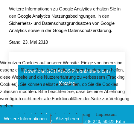
Weitere Informationen zu Google Analytics erhalten Sie in
den
Google Analytics Nutzungsbedingungen
, in den
Sicherheits- und Datenschutzgrundsätzen von Google
Analytics
sowie in der
Google Datenschutzerklärung
.
Stand: 23. Mai 2018
Wir nutzen Cookies auf unserer Website. Einige von ihnen sind
essenziell für den Betrieb der Seite, während andere uns helfen,
Download SCHABOS Produktübersicht /
diese Website und die Nutzererfahrung zu verbessern (Tracking
Katalog
Cookies). Sie können selbst entscheiden, ob Sie die Cookies
zulassen möchten. Bitte beachten Sie, dass bei einer Ablehnung
womöglich nicht mehr alle Funktionalitäten der Seite zur Verfügung
stehen.
Login
|
AGB
|
Datenschutzerklärung
|
Impressum
Weitere Informationen
Akzeptieren
SCHABOS GmbH,
Widdersdorfer Str. 236-240, 50825 Köln